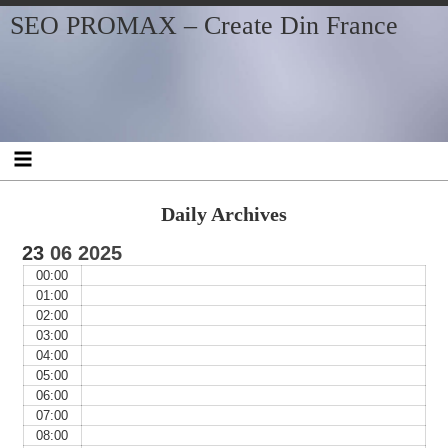
Skip
Skip
Skip
SEO PROMAX – Create Din France
to
to
to
content
BLOCK-
BLOCK-
2
3
Daily Archives
23
06
2025
00:00
01:00
02:00
03:00
04:00
05:00
06:00
07:00
08:00