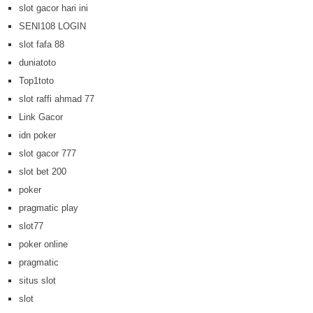
slot gacor hari ini
SENI108 LOGIN
slot fafa 88
duniatoto
Top1toto
slot raffi ahmad 77
Link Gacor
idn poker
slot gacor 777
slot bet 200
poker
pragmatic play
slot77
poker online
pragmatic
situs slot
slot