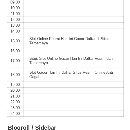
09:00
10:00
11:00
12:00
13:00
14:00
Slot Online Resmi Hari Ini Gacor Daftar di Situs
15:00
Terpercaya
16:00
Situs Slot Online Gacor Hari Ini Daftar Resmi dan
17:00
Terpercaya
Slot Gacor Hari Ini Daftar Situs Resmi Online Anti
18:00
Gagal
19:00
20:00
21:00
22:00
23:00
24:00
Blogroll / Sidebar