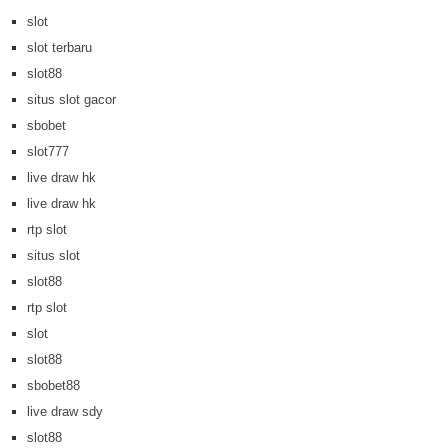
slot
slot terbaru
slot88
situs slot gacor
sbobet
slot777
live draw hk
live draw hk
rtp slot
situs slot
slot88
rtp slot
slot
slot88
sbobet88
live draw sdy
slot88