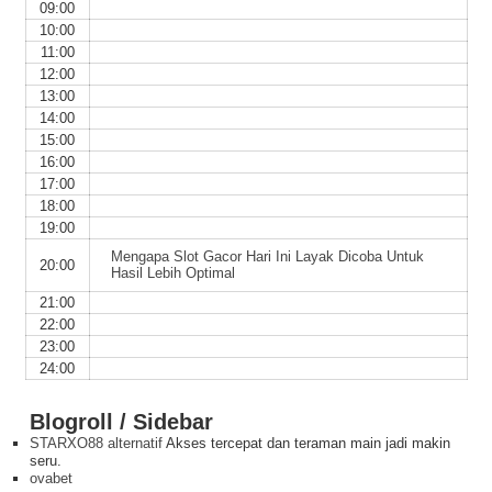
09:00
10:00
11:00
12:00
13:00
14:00
15:00
16:00
17:00
18:00
19:00
Mengapa Slot Gacor Hari Ini Layak Dicoba Untuk
20:00
Hasil Lebih Optimal
21:00
22:00
23:00
24:00
Blogroll / Sidebar
STARXO88 alternatif
Akses tercepat dan teraman main jadi makin
seru.
ovabet