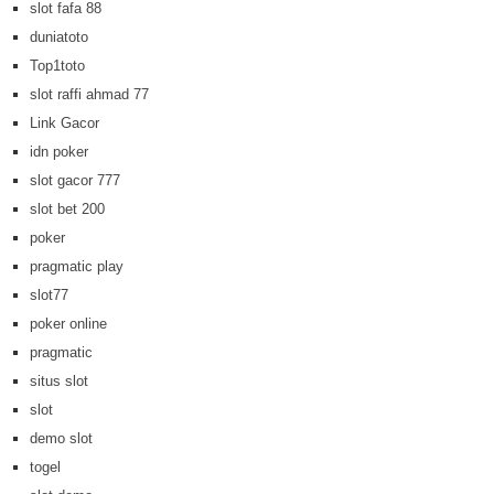
slot fafa 88
duniatoto
Top1toto
slot raffi ahmad 77
Link Gacor
idn poker
slot gacor 777
slot bet 200
poker
pragmatic play
slot77
poker online
pragmatic
situs slot
slot
demo slot
togel