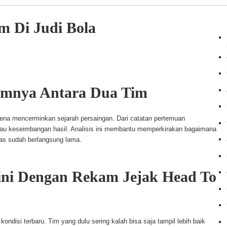
m Di Judi Bola
lumnya Antara Dua Tim
arena mencerminkan sejarah persaingan. Dari catatan pertemuan
atau keseimbangan hasil. Analisis ini membantu memperkirakan bagaimana
itas sudah berlangsung lama.
ni Dengan Rekam Jejak Head To
ondisi terbaru. Tim yang dulu sering kalah bisa saja tampil lebih baik