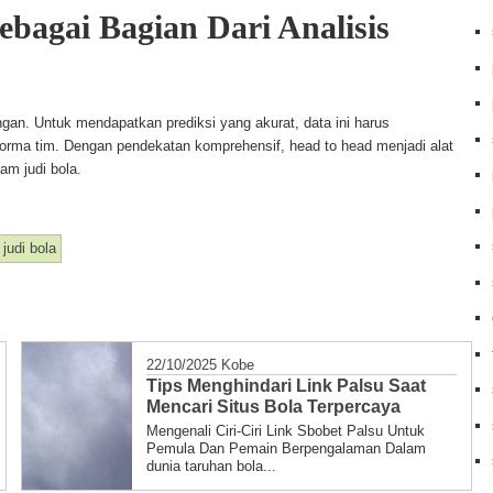
agai Bagian Dari Analisis
gan. Untuk mendapatkan prediksi yang akurat, data ini harus
erforma tim. Dengan pendekatan komprehensif, head to head menjadi alat
m judi bola.
This
judi bola
entry
was
posted
22/10/2025
Kobe
in
Tips Menghindari Link Palsu Saat
Mencari Situs Bola Terpercaya
Mengenali Ciri-Ciri Link Sbobet Palsu Untuk
Pemula Dan Pemain Berpengalaman Dalam
dunia taruhan bola...