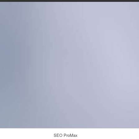
Skip
to
content
SEO ProMax