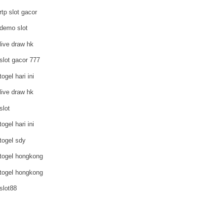
rtp slot gacor
demo slot
live draw hk
slot gacor 777
togel hari ini
live draw hk
slot
togel hari ini
togel sdy
togel hongkong
togel hongkong
slot88