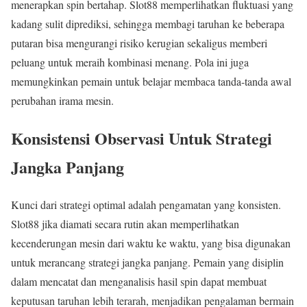
menerapkan spin bertahap. Slot88 memperlihatkan fluktuasi yang
kadang sulit diprediksi, sehingga membagi taruhan ke beberapa
putaran bisa mengurangi risiko kerugian sekaligus memberi
peluang untuk meraih kombinasi menang. Pola ini juga
memungkinkan pemain untuk belajar membaca tanda-tanda awal
perubahan irama mesin.
Konsistensi Observasi Untuk Strategi
Jangka Panjang
Kunci dari strategi optimal adalah pengamatan yang konsisten.
Slot88 jika diamati secara rutin akan memperlihatkan
kecenderungan mesin dari waktu ke waktu, yang bisa digunakan
untuk merancang strategi jangka panjang. Pemain yang disiplin
dalam mencatat dan menganalisis hasil spin dapat membuat
keputusan taruhan lebih terarah, menjadikan pengalaman bermain