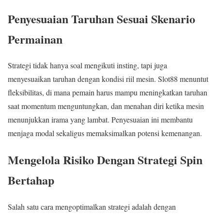
Penyesuaian Taruhan Sesuai Skenario
Permainan
Strategi tidak hanya soal mengikuti insting, tapi juga
menyesuaikan taruhan dengan kondisi riil mesin. Slot88 menuntut
fleksibilitas, di mana pemain harus mampu meningkatkan taruhan
saat momentum menguntungkan, dan menahan diri ketika mesin
menunjukkan irama yang lambat. Penyesuaian ini membantu
menjaga modal sekaligus memaksimalkan potensi kemenangan.
Mengelola Risiko Dengan Strategi Spin
Bertahap
Salah satu cara mengoptimalkan strategi adalah dengan