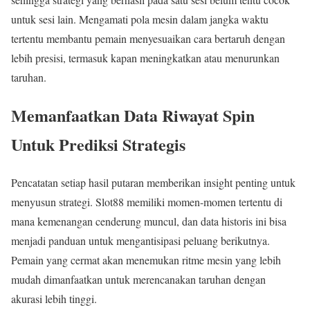
untuk sesi lain. Mengamati pola mesin dalam jangka waktu
tertentu membantu pemain menyesuaikan cara bertaruh dengan
lebih presisi, termasuk kapan meningkatkan atau menurunkan
taruhan.
Memanfaatkan Data Riwayat Spin
Untuk Prediksi Strategis
Pencatatan setiap hasil putaran memberikan insight penting untuk
menyusun strategi. Slot88 memiliki momen-momen tertentu di
mana kemenangan cenderung muncul, dan data historis ini bisa
menjadi panduan untuk mengantisipasi peluang berikutnya.
Pemain yang cermat akan menemukan ritme mesin yang lebih
mudah dimanfaatkan untuk merencanakan taruhan dengan
akurasi lebih tinggi.