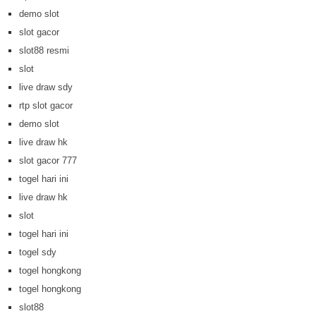
demo slot
slot gacor
slot88 resmi
slot
live draw sdy
rtp slot gacor
demo slot
live draw hk
slot gacor 777
togel hari ini
live draw hk
slot
togel hari ini
togel sdy
togel hongkong
togel hongkong
slot88