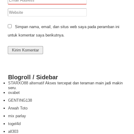
Simpan nama, email, dan situs web saya pada peramban ini
untuk komentar saya berikutnya.
Blogroll / Sidebar
STARXO88 alternatif
Akses tercepat dan teraman main jadi makin
seru.
ovabet
GENTING138
Arwah Toto
mix parlay
togel4d
all303