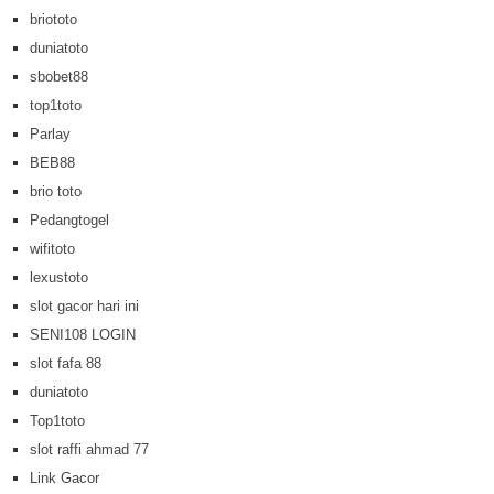
briototo
duniatoto
sbobet88
top1toto
Parlay
BEB88
brio toto
Pedangtogel
wifitoto
lexustoto
slot gacor hari ini
SENI108 LOGIN
slot fafa 88
duniatoto
Top1toto
slot raffi ahmad 77
Link Gacor