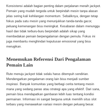
Konsistensi adalah bagian penting dalam perjalanan meraih jackpot.
Pemain yang mudah tergoda untuk berpindah mesin tanpa alasan
jelas sering kali kehilangan momentum. Sebaliknya, dengan tetap
fokus pada satu mesin yang menunjukkan tanda-tanda gacor,
peluang kemenangan bisa meningkat. Kesabaran dalam menunggu
hasil dan tidak terburu-buru berpindah adalah sikap yang
membedakan pemain berpengalaman dengan pemula. Fokus ini
juga membantu menghindari keputusan emosional yang bisa
merugikan.
Menemukan Referensi Dari Pengalaman
Pemain Lain
Rute menuju jackpot tidak selalu harus ditempuh sendirian.
Mendengarkan pengalaman orang lain bisa menjadi sumber
inspirasi. Banyak komunitas yang berbagi cerita tentang mesin
mana yang sedang panas atau strategi apa yang efektif. Dari sana,
pemain bisa mendapatkan gambaran lebih luas tentang kondisi
permainan. Informasi ini sangat berguna untuk memilih situs slot
terbaru yang menawarkan variasi mesin dengan peluang besar.