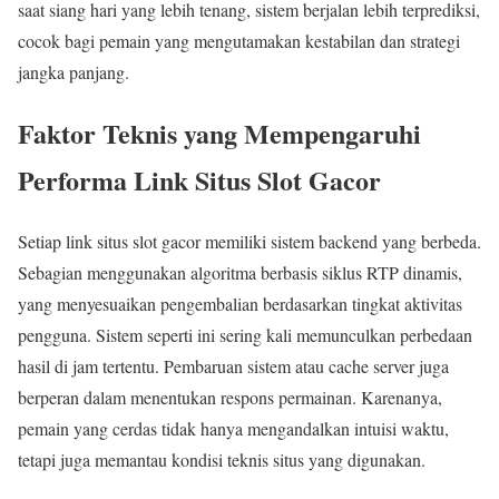
saat siang hari yang lebih tenang, sistem berjalan lebih terprediksi,
cocok bagi pemain yang mengutamakan kestabilan dan strategi
jangka panjang.
Faktor Teknis yang Mempengaruhi
Performa Link Situs Slot Gacor
Setiap link situs slot gacor memiliki sistem backend yang berbeda.
Sebagian menggunakan algoritma berbasis siklus RTP dinamis,
yang menyesuaikan pengembalian berdasarkan tingkat aktivitas
pengguna. Sistem seperti ini sering kali memunculkan perbedaan
hasil di jam tertentu. Pembaruan sistem atau cache server juga
berperan dalam menentukan respons permainan. Karenanya,
pemain yang cerdas tidak hanya mengandalkan intuisi waktu,
tetapi juga memantau kondisi teknis situs yang digunakan.