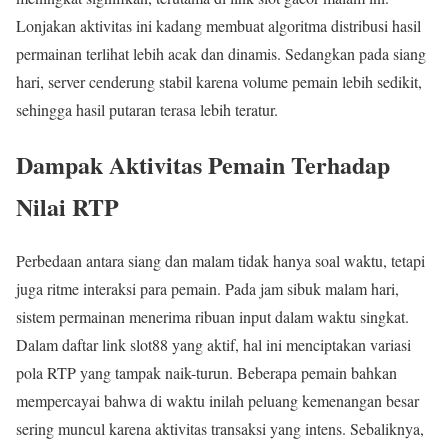
Lonjakan aktivitas ini kadang membuat algoritma distribusi hasil
permainan terlihat lebih acak dan dinamis. Sedangkan pada siang
hari, server cenderung stabil karena volume pemain lebih sedikit,
sehingga hasil putaran terasa lebih teratur.
Dampak Aktivitas Pemain Terhadap
Nilai RTP
Perbedaan antara siang dan malam tidak hanya soal waktu, tetapi
juga ritme interaksi para pemain. Pada jam sibuk malam hari,
sistem permainan menerima ribuan input dalam waktu singkat.
Dalam daftar link slot88 yang aktif, hal ini menciptakan variasi
pola RTP yang tampak naik-turun. Beberapa pemain bahkan
mempercayai bahwa di waktu inilah peluang kemenangan besar
sering muncul karena aktivitas transaksi yang intens. Sebaliknya,