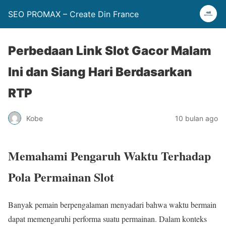
SEO PROMAX – Create Din France
Perbedaan Link Slot Gacor Malam
Ini dan Siang Hari Berdasarkan
RTP
Kobe
10 bulan ago
Memahami Pengaruh Waktu Terhadap
Pola Permainan Slot
Banyak pemain berpengalaman menyadari bahwa waktu bermain
dapat memengaruhi performa suatu permainan. Dalam konteks