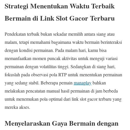
Strategi Menentukan Waktu Terbaik
Bermain di Link Slot Gacor Terbaru
Pendekatan terbaik bukan sekadar memilih antara siang atau
malam, tetapi memahami bagaimana waktu bermain berinteraksi
dengan kondisi permainan. Pada malam hari, kamu bisa
memanfaatkan momen puncak aktivitas untuk menguji variasi
permainan dengan volatilitas tinggi. Sedangkan di siang hari,
fokuslah pada observasi pola RTP untuk menentukan permainan
yang sedang stabil. Beberapa pemain
manaplay
bahkan
melakukan pencatatan manual hasil permainan di jam berbeda
untuk menemukan pola optimal dari link slot gacor terbaru yang
mereka akses.
Menyelaraskan Gaya Bermain dengan