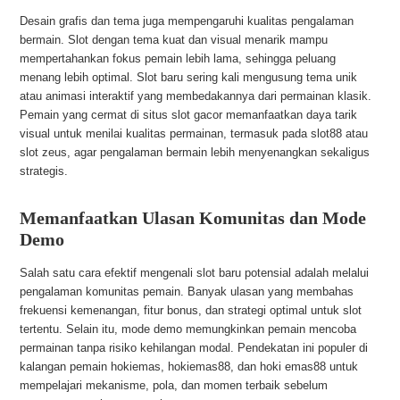
Desain grafis dan tema juga mempengaruhi kualitas pengalaman
bermain. Slot dengan tema kuat dan visual menarik mampu
mempertahankan fokus pemain lebih lama, sehingga peluang
menang lebih optimal. Slot baru sering kali mengusung tema unik
atau animasi interaktif yang membedakannya dari permainan klasik.
Pemain yang cermat di situs slot gacor memanfaatkan daya tarik
visual untuk menilai kualitas permainan, termasuk pada slot88 atau
slot zeus, agar pengalaman bermain lebih menyenangkan sekaligus
strategis.
Memanfaatkan Ulasan Komunitas dan Mode
Demo
Salah satu cara efektif mengenali slot baru potensial adalah melalui
pengalaman komunitas pemain. Banyak ulasan yang membahas
frekuensi kemenangan, fitur bonus, dan strategi optimal untuk slot
tertentu. Selain itu, mode demo memungkinkan pemain mencoba
permainan tanpa risiko kehilangan modal. Pendekatan ini populer di
kalangan pemain hokiemas, hokiemas88, dan hoki emas88 untuk
mempelajari mekanisme, pola, dan momen terbaik sebelum