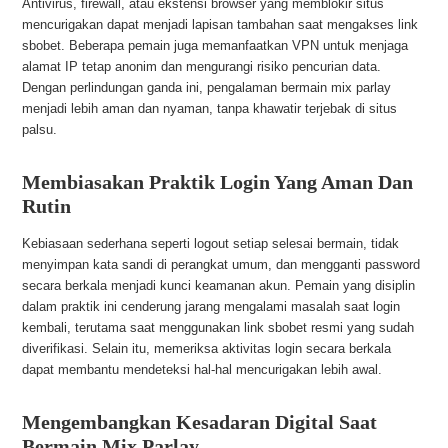
Antivirus, firewall, atau ekstensi browser yang memblokir situs
mencurigakan dapat menjadi lapisan tambahan saat mengakses link
sbobet. Beberapa pemain juga memanfaatkan VPN untuk menjaga
alamat IP tetap anonim dan mengurangi risiko pencurian data.
Dengan perlindungan ganda ini, pengalaman bermain mix parlay
menjadi lebih aman dan nyaman, tanpa khawatir terjebak di situs
palsu.
Membiasakan Praktik Login Yang Aman Dan
Rutin
Kebiasaan sederhana seperti logout setiap selesai bermain, tidak
menyimpan kata sandi di perangkat umum, dan mengganti password
secara berkala menjadi kunci keamanan akun. Pemain yang disiplin
dalam praktik ini cenderung jarang mengalami masalah saat login
kembali, terutama saat menggunakan link sbobet resmi yang sudah
diverifikasi. Selain itu, memeriksa aktivitas login secara berkala
dapat membantu mendeteksi hal-hal mencurigakan lebih awal.
Mengembangkan Kesadaran Digital Saat
Bermain Mix Parlay