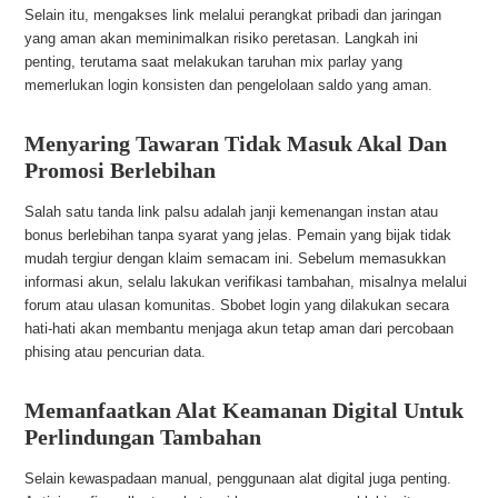
Selain itu, mengakses link melalui perangkat pribadi dan jaringan
yang aman akan meminimalkan risiko peretasan. Langkah ini
penting, terutama saat melakukan taruhan mix parlay yang
memerlukan login konsisten dan pengelolaan saldo yang aman.
Menyaring Tawaran Tidak Masuk Akal Dan
Promosi Berlebihan
Salah satu tanda link palsu adalah janji kemenangan instan atau
bonus berlebihan tanpa syarat yang jelas. Pemain yang bijak tidak
mudah tergiur dengan klaim semacam ini. Sebelum memasukkan
informasi akun, selalu lakukan verifikasi tambahan, misalnya melalui
forum atau ulasan komunitas. Sbobet login yang dilakukan secara
hati-hati akan membantu menjaga akun tetap aman dari percobaan
phising atau pencurian data.
Memanfaatkan Alat Keamanan Digital Untuk
Perlindungan Tambahan
Selain kewaspadaan manual, penggunaan alat digital juga penting.