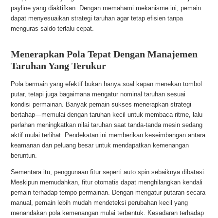
payline yang diaktifkan. Dengan memahami mekanisme ini, pemain
dapat menyesuaikan strategi taruhan agar tetap efisien tanpa
menguras saldo terlalu cepat.
Menerapkan Pola Tepat Dengan Manajemen
Taruhan Yang Terukur
Pola bermain yang efektif bukan hanya soal kapan menekan tombol
putar, tetapi juga bagaimana mengatur nominal taruhan sesuai
kondisi permainan. Banyak pemain sukses menerapkan strategi
bertahap—memulai dengan taruhan kecil untuk membaca ritme, lalu
perlahan meningkatkan nilai taruhan saat tanda-tanda mesin sedang
aktif mulai terlihat. Pendekatan ini memberikan keseimbangan antara
keamanan dan peluang besar untuk mendapatkan kemenangan
beruntun.
Sementara itu, penggunaan fitur seperti auto spin sebaiknya dibatasi.
Meskipun memudahkan, fitur otomatis dapat menghilangkan kendali
pemain terhadap tempo permainan. Dengan mengatur putaran secara
manual, pemain lebih mudah mendeteksi perubahan kecil yang
menandakan pola kemenangan mulai terbentuk. Kesadaran terhadap