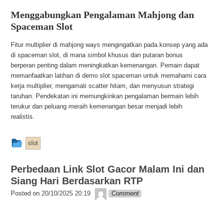
Menggabungkan Pengalaman Mahjong dan
Spaceman Slot
Fitur multiplier di mahjong ways mengingatkan pada konsep yang ada
di spaceman slot, di mana simbol khusus dan putaran bonus
berperan penting dalam meningkatkan kemenangan. Pemain dapat
memanfaatkan latihan di demo slot spaceman untuk memahami cara
kerja multiplier, mengamati scatter hitam, dan menyusun strategi
taruhan. Pendekatan ini memungkinkan pengalaman bermain lebih
terukur dan peluang meraih kemenangan besar menjadi lebih
realistis.
This
slot
entry
Perbedaan Link Slot Gacor Malam Ini dan
was
Siang Hari Berdasarkan RTP
posted
Kobe
Posted on
20/10/2025 20:19
Comment
in