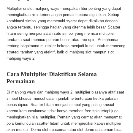
Multiplier di slot mahjong ways merupakan fitur penting yang dapat
meningkatkan nilai kemenangan pemain secara signifikan. Setiap
kombinasi simbol yang memenuhi syarat dapat dikalikan dengan
angka tertentu, sehingga hadiah yang diterima lebih besar. Scatter
hitam sering menjadi salah satu simbol yang memicu multiplier,
terutama saat memicu putaran bonus atau free spin. Pemahaman
tentang bagaimana multiplier bekerja menjadi kunci untuk merancang
strategi taruhan yang efektif, baik di
mahjong slot
maupun slot
mahjong ways 2.
Cara Multiplier Diaktifkan Selama
Permainan
Di mahjong ways dan mahjong ways 2, multiplier biasanya aktif saat
simbol khusus muncul dalam jumlah tertentu atau ketika putaran
bonus dipicu. Scatter hitam menjadi simbol yang paling krusial
karena kemunculannya tidak hanya memberi free spin tetapi juga
meningkatkan nilai multiplier. Pemain yang cermat akan mengamati
pola kemunculan scatter hitam untuk memprediksi kapan multiplier
akan muncul. Demo slot spaceman atau slot demo spaceman bisa