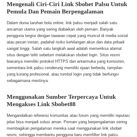
Mengenali Ciri-Ciri Link Sbobet Palsu Untuk
Pemula Dan Pemain Berpengalaman
Dalam dunia taruhan bola online, link palsu menjadi salah satu
ancaman utama yang sering diabaikan oleh pemain. Banyak
pengguna tergiur dengan tawaran cepat yang muncul di media sosial
atau pesan instan, padahal risiko kehilangan akun dan data pribadi
sangat tinggi. Salah satu langkah awal adalah memeriksa alamat
situs dengan teliti sebelum melakukan sbobet login. Situs resmi
biasanya memiliki protokol HTTPS dan antarmuka yang konsisten,
sementara link palsu cenderung memiliki ejaan berbeda, tampilan
yang kurang profesional, atau tombol login yang tidak berfungsi
sebagaimana mestinya.
Menggunakan Sumber Terpercaya Untuk
Mengakses Link Sbobet88
Mengandalkan referensi komunitas atau forum yang memiliki reputasi
jelas bisa menjadi solusi aman. Pemain yang berpengalaman sering
membagikan pengalaman mereka saat menggunakan link sbobet
resmi, sehingga membantu pengguna baru memfilter link palsu.