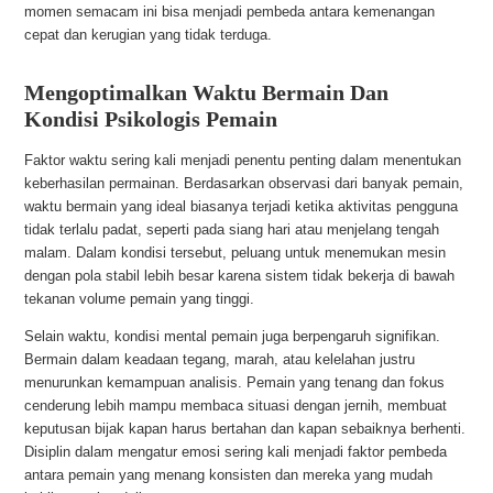
momen semacam ini bisa menjadi pembeda antara kemenangan
cepat dan kerugian yang tidak terduga.
Mengoptimalkan Waktu Bermain Dan
Kondisi Psikologis Pemain
Faktor waktu sering kali menjadi penentu penting dalam menentukan
keberhasilan permainan. Berdasarkan observasi dari banyak pemain,
waktu bermain yang ideal biasanya terjadi ketika aktivitas pengguna
tidak terlalu padat, seperti pada siang hari atau menjelang tengah
malam. Dalam kondisi tersebut, peluang untuk menemukan mesin
dengan pola stabil lebih besar karena sistem tidak bekerja di bawah
tekanan volume pemain yang tinggi.
Selain waktu, kondisi mental pemain juga berpengaruh signifikan.
Bermain dalam keadaan tegang, marah, atau kelelahan justru
menurunkan kemampuan analisis. Pemain yang tenang dan fokus
cenderung lebih mampu membaca situasi dengan jernih, membuat
keputusan bijak kapan harus bertahan dan kapan sebaiknya berhenti.
Disiplin dalam mengatur emosi sering kali menjadi faktor pembeda
antara pemain yang menang konsisten dan mereka yang mudah