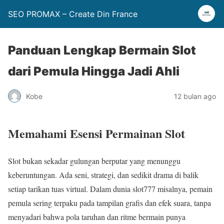
SEO PROMAX – Create Din France
Panduan Lengkap Bermain Slot
dari Pemula Hingga Jadi Ahli
Kobe
12 bulan ago
Memahami Esensi Permainan Slot
Slot bukan sekadar gulungan berputar yang menunggu
keberuntungan. Ada seni, strategi, dan sedikit drama di balik
setiap tarikan tuas virtual. Dalam dunia slot777 misalnya, pemain
pemula sering terpaku pada tampilan grafis dan efek suara, tanpa
menyadari bahwa pola taruhan dan ritme bermain punya