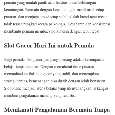
pemain yang mudah panik atau frustrasi akan kehilangan
keuntungan. Bermain dengan kepala dingin, menikmati setiap
putaran, dan menjaga emosi tetap stabil adalah kunci agar mesin
tidak terasa rungkad secara psikologis. Kesabaran dan konsistensi
membantu pemain membaca pola mesin dengan lebih tepat.
Slot Gacor Hari Ini untuk Pemula
Bagi pemula, slot gacor gampang menang adalah kesempatan
belajar tanpa tekanan. Dengan memahami ritme putaran,
memanfaatkan link slot gacor yang stabil, dan menerapkan
strategi cerdas, kemenangan bisa diraih dengan lebih konsisten.
Slot online menjadi arena belajar yang menyenangkan, sekaligus
memberi pengalaman menang yang realistis.
Menikmati Pengalaman Bermain Tanpa