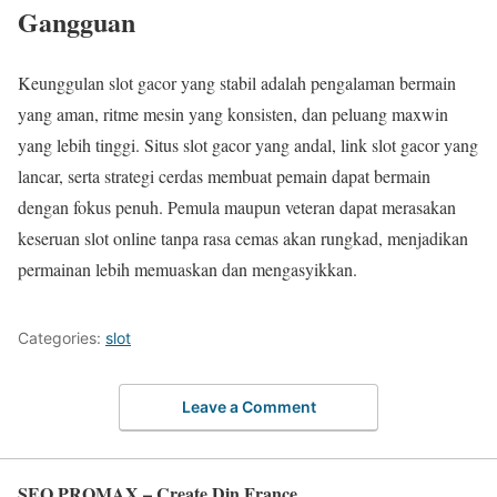
Gangguan
Keunggulan slot gacor yang stabil adalah pengalaman bermain
yang aman, ritme mesin yang konsisten, dan peluang maxwin
yang lebih tinggi. Situs slot gacor yang andal, link slot gacor yang
lancar, serta strategi cerdas membuat pemain dapat bermain
dengan fokus penuh. Pemula maupun veteran dapat merasakan
keseruan slot online tanpa rasa cemas akan rungkad, menjadikan
permainan lebih memuaskan dan mengasyikkan.
Categories:
slot
Leave a Comment
SEO PROMAX – Create Din France