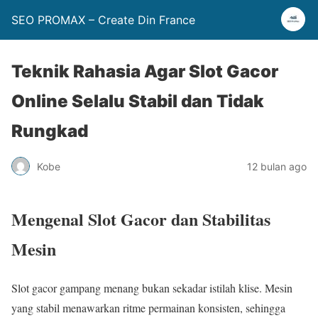
SEO PROMAX – Create Din France
Teknik Rahasia Agar Slot Gacor
Online Selalu Stabil dan Tidak
Rungkad
Kobe
12 bulan ago
Mengenal Slot Gacor dan Stabilitas
Mesin
Slot gacor gampang menang bukan sekadar istilah klise. Mesin
yang stabil menawarkan ritme permainan konsisten, sehingga