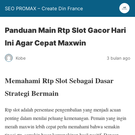
SEO PROMAX – Create Din France
Panduan Main Rtp Slot Gacor Hari
Ini Agar Cepat Maxwin
Kobe
3 bulan ago
Memahami Rtp Slot Sebagai Dasar
Strategi Bermain
Rtp slot adalah persentase pengembalian yang menjadi acuan
penting dalam menilai peluang kemenangan. Pemain yang ingin
meraih maxwin lebih cepat perlu memahami bahwa semakin
tinggi rtp, semakin besar kemungkinan hasil positif. Dengan