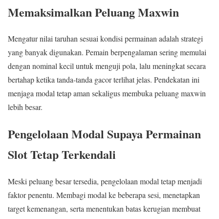
Memaksimalkan Peluang Maxwin
Mengatur nilai taruhan sesuai kondisi permainan adalah strategi
yang banyak digunakan. Pemain berpengalaman sering memulai
dengan nominal kecil untuk menguji pola, lalu meningkat secara
bertahap ketika tanda-tanda gacor terlihat jelas. Pendekatan ini
menjaga modal tetap aman sekaligus membuka peluang maxwin
lebih besar.
Pengelolaan Modal Supaya Permainan
Slot Tetap Terkendali
Meski peluang besar tersedia, pengelolaan modal tetap menjadi
faktor penentu. Membagi modal ke beberapa sesi, menetapkan
target kemenangan, serta menentukan batas kerugian membuat